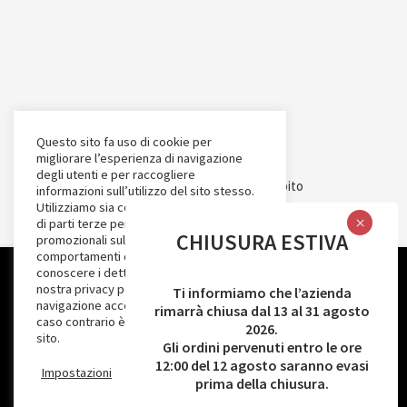
Questo sito fa uso di cookie per
migliorare l’esperienza di navigazione
degli utenti e per raccogliere
Intervento cofinanziato nell’ambito
informazioni sull’utilizzo del sito stesso.
Utilizziamo sia cookie tecnici sia cookie
del POR Puglia FESR-FSE 2014-2020.
di parti terze per inviare messaggi
CHIUSURA ESTIVA
promozionali sulla base dei
Asse Prioritario III - Competitività delle
comportamenti degli utenti. Puoi
piccolo e medie imprese - Azione 3.7-
conoscere i dettagli consultando la
Utilizziamo i cookie per migliorare la tua esperienza durante
nostra privacy policy. Proseguendo nella
Ti informiamo che l’azienda
SUB-Azione 3.7a -
l'utilizzo del nostro sito web. Per saperne di più sui cookie che
navigazione accetti l’uso dei cookie; in
rimarrà chiusa dal 13 al 31 agosto
caso contrario è possibile abbandonare il
AVVISO INNOPROCESS - Interventi di
utilizziamo e sui dati che raccogliamo, controlla il nostro
2026.
sito.
Impostazioni Privacy
.
Gli ordini pervenuti entro le ore
supporto a soluzioni ICT nei processi
12:00 del 12 agosto saranno evasi
Impostazioni
ACCETTA
produttivi delle PMI”
prima della chiusura.
Accetto