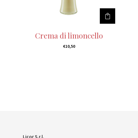
Crema di limoncello
€
10,50
Licor S.r.l.