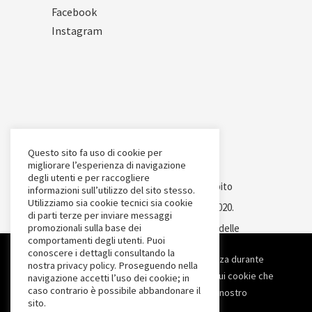
Facebook
Instagram
Questo sito fa uso di cookie per
migliorare l’esperienza di navigazione
degli utenti e per raccogliere
Intervento cofinanziato nell’ambito
informazioni sull’utilizzo del sito stesso.
Utilizziamo sia cookie tecnici sia cookie
del POR Puglia FESR-FSE 2014-2020.
di parti terze per inviare messaggi
CHIUSURA ESTIVA
promozionali sulla base dei
Asse Prioritario III - Competitività delle
comportamenti degli utenti. Puoi
piccolo e medie imprese - Azione 3.7-
conoscere i dettagli consultando la
Utilizziamo i cookie per migliorare la tua esperienza durante
nostra privacy policy. Proseguendo nella
Ti informiamo che l’azienda
SUB-Azione 3.7a -
l'utilizzo del nostro sito web. Per saperne di più sui cookie che
navigazione accetti l’uso dei cookie; in
rimarrà chiusa dal 13 al 31 agosto
caso contrario è possibile abbandonare il
AVVISO INNOPROCESS - Interventi di
utilizziamo e sui dati che raccogliamo, controlla il nostro
2026.
sito.
Impostazioni Privacy
.
Gli ordini pervenuti entro le ore
supporto a soluzioni ICT nei processi