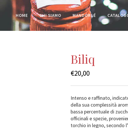
HOME
CHI SIAMO
MANDORLÉ
CATALOG
Biliq
€
20,00
Intenso e raffinato, indica
della sua complessità aroma
bassa percentuale di zucche
officinali e spezie, proveni
torchio in legno, secondo l