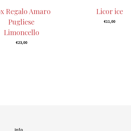
i
€
x Regalo
Amaro
Licor ice
a
1
n
2
Pugliese
€
11,00
t
,
Limoncello
i
0
.
0
€
23,00
L
a
e
€
o
1
p
7
z
,
i
0
o
0
n
i
p
o
s
s
Info