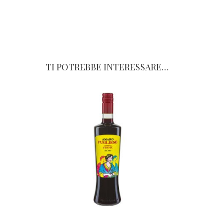
TI POTREBBE INTERESSARE…
Q
u
e