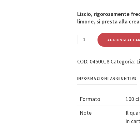
Liscio, rigorosamente fred
limone, si presta alla cre
AGGIUNGI AL CA
COD:
0450018
Categoria:
L
INFORMAZIONI AGGIUNTIVE
Formato
100 cl
Note
Il qua
in ca