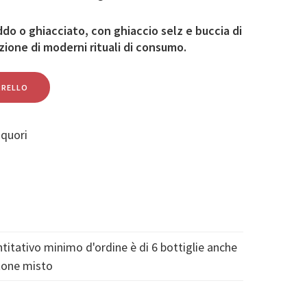
do o ghiacciato, con ghiaccio selz e buccia di
azione di moderni rituali di consumo.
RRELLO
iquori
ntitativo minimo d'ordine è di 6 bottiglie anche
rtone misto