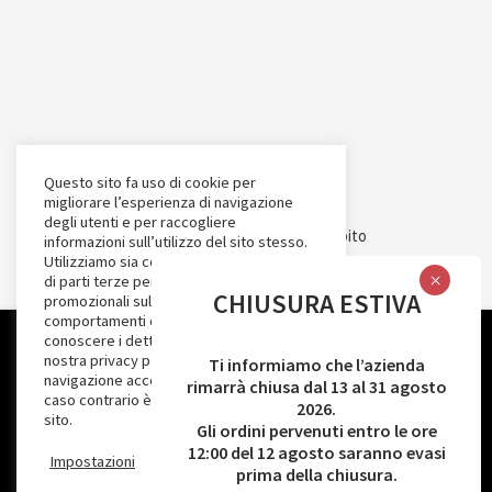
e
s
c
e
l
t
e
Questo sito fa uso di cookie per
migliorare l’esperienza di navigazione
n
degli utenti e per raccogliere
e
Intervento cofinanziato nell’ambito
informazioni sull’utilizzo del sito stesso.
l
Utilizziamo sia cookie tecnici sia cookie
del POR Puglia FESR-FSE 2014-2020.
di parti terze per inviare messaggi
l
CHIUSURA ESTIVA
promozionali sulla base dei
Asse Prioritario III - Competitività delle
a
comportamenti degli utenti. Puoi
piccolo e medie imprese - Azione 3.7-
p
conoscere i dettagli consultando la
Utilizziamo i cookie per migliorare la tua esperienza durante
nostra privacy policy. Proseguendo nella
Ti informiamo che l’azienda
a
SUB-Azione 3.7a -
l'utilizzo del nostro sito web. Per saperne di più sui cookie che
navigazione accetti l’uso dei cookie; in
rimarrà chiusa dal 13 al 31 agosto
g
caso contrario è possibile abbandonare il
AVVISO INNOPROCESS - Interventi di
utilizziamo e sui dati che raccogliamo, controlla il nostro
2026.
i
sito.
Impostazioni Privacy
.
Gli ordini pervenuti entro le ore
supporto a soluzioni ICT nei processi
n
12:00 del 12 agosto saranno evasi
Impostazioni
ACCETTA
produttivi delle PMI”
a
prima della chiusura.
Accetto