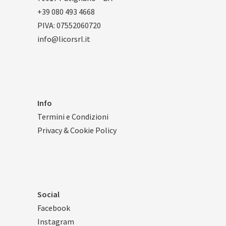
o
1
+39 080 493 4668
p
4
PIVA: 07552060720
z
,
info@licorsrl.it
i
0
o
0
n
i
p
Info
o
s
Termini e Condizioni
s
Privacy & Cookie Policy
o
n
o
e
s
Social
s
Facebook
e
Instagram
r